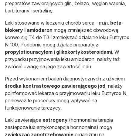
preparatów zawierających glin, żelazo, węglan wapnia,
barbiturany i sertralinę.
Leki stosowane w leczeniu chorób serca - m.in.
beta-
blokery i amiodaron
mogą zmniejszać obwodową
konwersję T4 do T3 i zmniejszać działanie leku Euthyrox
N 100. Podobnie mogą działać preparaty z
propylotiouracylem i glikokortykosteroidami
. W
przypadku przyjmowania leku amiodaron, należy też
zwrócić uwagę na jego zawartość jodu.
Przed wykonaniem badań diagnostycznych z użyciem
środka kontrastowego zawierającego jod
, należy
poinformować lekarza o przyjmowaniu leku Euthyrox N,
ponieważ te procedury mogą wpływać na
funkcjonowanie tarczycy.
Leki zawierające
estrogeny
(hormonalna terapia
zastępcza lub antykoncepcja hormonalna) mogą
zwiększać zapotrzebowanie
organizmu na