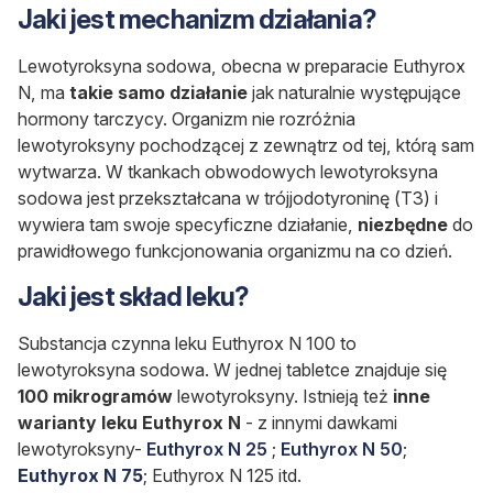
Jaki jest mechanizm działania?
Lewotyroksyna sodowa, obecna w preparacie Euthyrox
N, ma
takie samo działanie
jak naturalnie występujące
hormony tarczycy. Organizm nie rozróżnia
lewotyroksyny pochodzącej z zewnątrz od tej, którą sam
wytwarza. W tkankach obwodowych lewotyroksyna
sodowa jest przekształcana w trójjodotyroninę (T3) i
wywiera tam swoje specyficzne działanie,
niezbędne
do
prawidłowego funkcjonowania organizmu na co dzień.
Jaki jest skład leku?
Substancja czynna leku Euthyrox N 100 to
lewotyroksyna sodowa. W jednej tabletce znajduje się
100 mikrogramów
lewotyroksyny. Istnieją też
inne
warianty leku Euthyrox N
- z innymi dawkami
lewotyroksyny-
Euthyrox N 25
;
Euthyrox N 50
;
Euthyrox N 75
; Euthyrox N 125 itd.