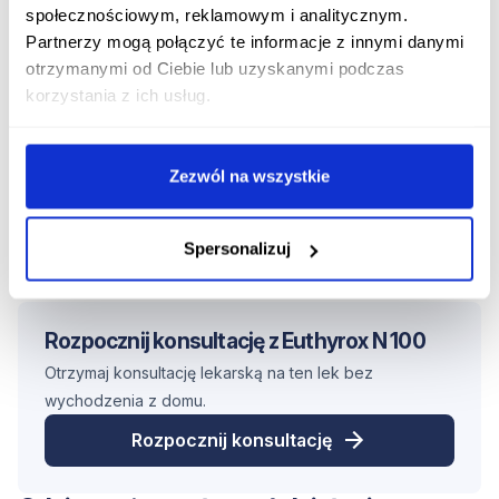
społecznościowym, reklamowym i analitycznym.
snu.
Partnerzy mogą połączyć te informacje z innymi danymi
W sytuacji, gdy dana osoba nie toleruje zalecanej dawki
otrzymanymi od Ciebie lub uzyskanymi podczas
lewotyroksyny lub doświadcza działań niepożądanych,
korzystania z ich usług.
należy
skonsultować się z lekarzem
, który może
zalecić zmniejszenie dawki lewotyroksyny lub
tymczasowe jej odstawienie.
Zezwól na wszystkie
Rzadko mogą wystąpić rzadkie objawy
nadwrażliwości
na składniki preparatu Euthyrox N. Jeśli takie objawy
Spersonalizuj
wystąpią, należy przerwać stosowanie leku.
Rozpocznij konsultację z Euthyrox N 100
Otrzymaj konsultację lekarską na ten lek bez
wychodzenia z domu.
Rozpocznij konsultację