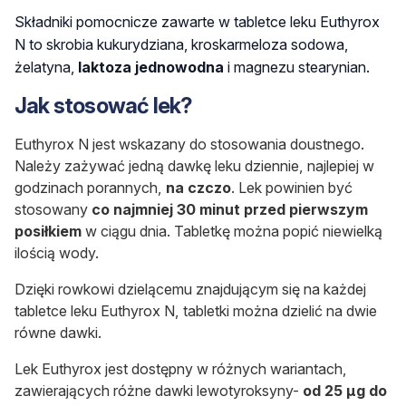
Składniki pomocnicze zawarte w tabletce leku Euthyrox
N to skrobia kukurydziana, kroskarmeloza sodowa,
żelatyna,
laktoza jednowodna
i magnezu stearynian.
Jak stosować lek?
Euthyrox N jest wskazany do stosowania doustnego.
Należy zażywać jedną dawkę leku dziennie, najlepiej w
godzinach porannych,
na czczo
. Lek powinien być
stosowany
co najmniej 30 minut przed pierwszym
posiłkiem
w ciągu dnia. Tabletkę można popić niewielką
ilością wody.
Dzięki rowkowi dzielącemu znajdującym się na każdej
tabletce leku Euthyrox N, tabletki można dzielić na dwie
równe dawki.
Lek Euthyrox jest dostępny w różnych wariantach,
zawierających różne dawki lewotyroksyny-
od 25
μ
g do