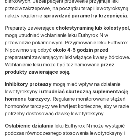
białkowych. Jeżeli pacjent przewlekle przyjmuje leki
przeciwzakrzepowe, na początku terapii lewotyroksyną
należy regularnie
sprawdzać parametry krzepnięcia
.
Preparaty zawierające
cholestyraminę lub kolestypol
,
mogą utrudniać wchłanianie leku Euthyrox N w
przewodzie pokarmowym. Przyjmowanie leku Euthyrox
N powinno się odbyć
około 4-5 godzin przed
preparatami zawierającymi leki wiążące kwasy żółciowe.
Wchłanianie leku może być też hamowane
przez
produkty zawierające soję.
Inhibitory proteazy
mogą mieć wpływ na działanie
lewotyroksyny i
utrudniać skuteczną suplementację
hormonu tarczycy
. Regularne monitorowanie stężeń
hormonów tarczycy we krwi jest konieczne, aby w razie
potrzeby dostosować dawkę lewotyroksyny.
Osłabienie działania
leku Euthyrox N może wystąpić
podczas równoczesnego stosowania lewotyroksyny i