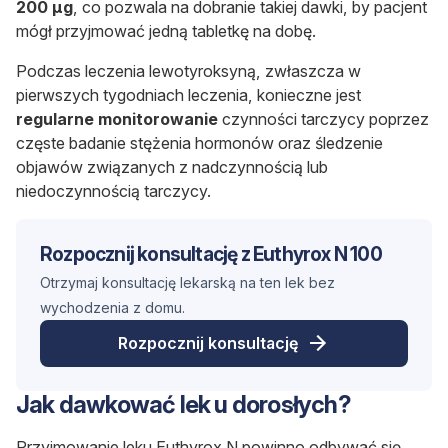
200
μ
g
, co pozwala na dobranie takiej dawki, by pacjent
mógł przyjmować jedną tabletkę na dobę.
Podczas leczenia lewotyroksyną, zwłaszcza w
pierwszych tygodniach leczenia, konieczne jest
regularne monitorowanie
czynności tarczycy poprzez
częste badanie stężenia hormonów oraz śledzenie
objawów związanych z nadczynnością lub
niedoczynnością tarczycy.
Rozpocznij konsultację z Euthyrox N 100
Otrzymaj konsultację lekarską na ten lek bez
wychodzenia z domu.
Rozpocznij konsultację
Jak dawkować lek u dorosłych?
Przyjmowanie leku Euthyrox N powinno odbywać się