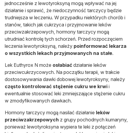
jednocześnie z lewotyroksyną mogą wpływać na jej
działanie i sprawić, że niedoczynność tarczycy będzie
trudniejsza w leczeniu. W przypadku niektórych chorób i
stanów, takich jak cukrzyca i przyjmowanie leków
przeciwzakrzepowych, hormony tarczycy mogą
utrudniać kontrolę tych schorzeń. Przed rozpoczęciem
leczenia lewotyroksyną, należy
poinformować lekarza
o wszystkich lekach przyjmowanych na stałe
.
Lek Euthyrox N może
osłabiać
działanie leków
przeciwcukrzycowych. Na początku terapii, w trakcie
dostosowywania dawki dobowej lewotyroksyny, należy
często kontrolować stężenie cukru we krwi
i
ewentualnie stosować leki zmniejszające stężenie cukru
w zmodyfikowanych dawkach.
Hormony tarczycy mogą nasilać działanie
leków
przeciwzakrzepowych
z grupy pochodnych kumaryny,
ponieważ lewotyroksyna wypiera te leki z połączeń