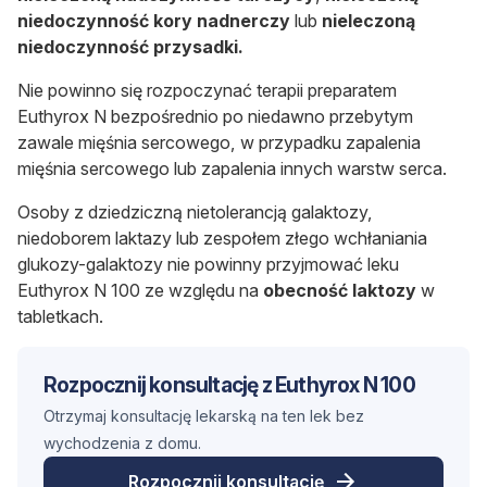
niedoczynność kory nadnerczy
lub
nieleczoną
niedoczynność przysadki.
Nie powinno się rozpoczynać terapii preparatem
Euthyrox N bezpośrednio po niedawno przebytym
zawale mięśnia sercowego, w przypadku zapalenia
mięśnia sercowego lub zapalenia innych warstw serca.
Osoby z dziedziczną nietolerancją galaktozy,
niedoborem laktazy lub zespołem złego wchłaniania
glukozy-galaktozy nie powinny przyjmować leku
Euthyrox N 100 ze względu na
obecność laktozy
w
tabletkach.
Rozpocznij konsultację z Euthyrox N 100
Otrzymaj konsultację lekarską na ten lek bez
wychodzenia z domu.
Rozpocznij konsultację