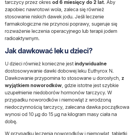
tarczycy przez okres
od 6 miesięcy do 2 lat
. Aby
zapobiec nawrotowi wola, zaleca się również
stosowanie niskich dawek jodu.
Jeśli leczenie
farmakologiczne nie przynosi poprawy, sugeruje się
rozważenie leczenia operacyjnego lub terapii jodem
radioaktywnym.
Jak dawkować lek u dzieci?
U dzieci również konieczne jest
indywidualne
dostosowywanie dawki dobowej leku Euthyrox N.
Dawkowanie przypomina to stosowane u dorosłych,
z
wyjątkiem noworodków
, gdzie istotne jest szybkie
uzupełnienie niedoborów hormonów tarczycy. W
przypadku noworodków i niemowląt z wrodzoną
niedoczynnością tarczycy, zalecana dawka początkowa
wynosi od 10
μ
g do 15
μ
g na kilogram masy ciała na
dobę.
W przypadku leczenia noworodków i niemowląt, tabletki