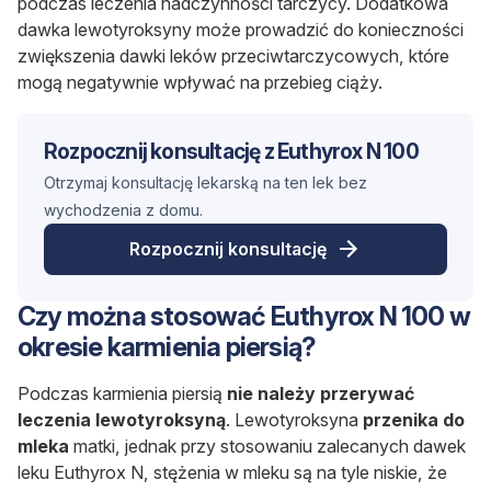
podczas leczenia nadczynności tarczycy. Dodatkowa
dawka lewotyroksyny może prowadzić do konieczności
zwiększenia dawki leków przeciwtarczycowych, które
mogą negatywnie wpływać na przebieg ciąży.
Rozpocznij konsultację z Euthyrox N 100
Otrzymaj konsultację lekarską na ten lek bez
wychodzenia z domu.
Rozpocznij konsultację
Czy można stosować Euthyrox N 100 w
okresie karmienia piersią?
Podczas karmienia piersią
nie należy przerywać
leczenia lewotyroksyną
. Lewotyroksyna
przenika do
mleka
matki, jednak przy stosowaniu zalecanych dawek
leku Euthyrox N, stężenia w mleku są na tyle niskie, że