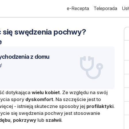
e-Recepta
Teleporada
Usł
ć się swędzenia pochwy?
e
ychodzenia z domu
ę
!
ść dotykająca
wielu
kobiet
. Ze względu na swój
życia spory
dyskomfort
. Na szczęście jest to
więcej - istnieją skuteczne sposoby jej
profilaktyki
.
cie się swędzenia pochwy jest stosowanie
dębu
,
pokrzywy
lub
szałwii
.