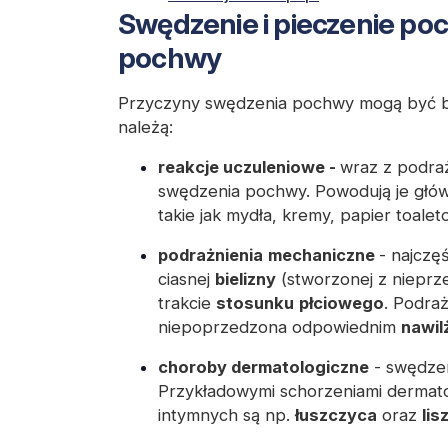
Swędzenie i pieczenie po
pochwy
Przyczyny swędzenia pochwy mogą być ba
należą:
reakcje uczuleniowe -
wraz z podra
swędzenia pochwy. Powodują je głó
takie jak mydła, kremy, papier toalet
podrażnienia
mechaniczne
- najczę
ciasnej
bielizny
(stworzonej z nieprz
trakcie
stosunku
płciowego
. Podra
niepoprzedzona odpowiednim
nawil
choroby dermatologiczne
- swędzen
Przykładowymi schorzeniami dermatol
intymnych są np.
łuszczyca
oraz
lis