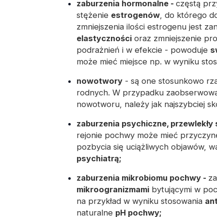
zaburzenia hormonalne -
częstą prz
stężenie
estrogenów
, do którego d
zmniejszenia ilości estrogenu jest za
elastyczności
oraz zmniejszenie pro
podrażnień i w efekcie - powoduje
s
może mieć miejsce np. w wyniku sto
nowotwory
- są one stosunkowo rz
rodnych. W przypadku zaobserwowan
nowotworu, należy jak najszybciej s
zaburzenia psychiczne, przewlekły 
rejonie pochwy może mieć przyczyn
pozbycia się uciążliwych objawów, w
psychiatrą;
zaburzenia mikrobiomu pochwy -
za
mikroogranizmami
bytującymi w poc
na przykład w wyniku stosowania
an
naturalne
pH pochwy;