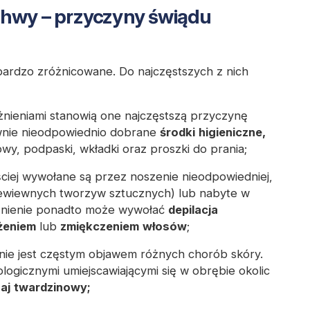
chwy – przyczyny świądu
rdzo zróżnicowane. Do najczęstszych z nich
żnieniami stanowią one najczęstszą przyczynę
wnie nieodpowiednio dobrane
środki
higieniczne,
owy, podpaski, wkładki oraz proszki do prania;
ściej wywołane są przez noszenie nieodpowiedniej,
ewiewnych tworzyw sztucznych) lub nabyte w
żnienie ponadto może wywołać
depilacja
żeniem
lub
zmiękczeniem
włosów
;
ie jest częstym objawem różnych chorób skóry.
ogicznymi umiejscawiającymi się w obrębie okolic
zaj
twardzinowy;