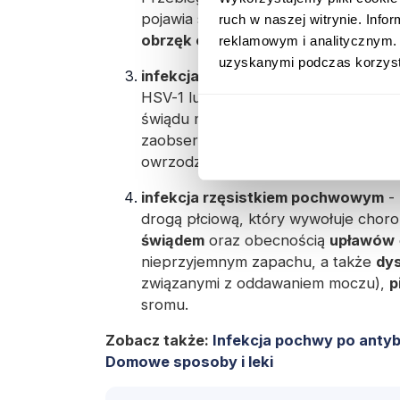
pojawia się jednorodna,
szara
wydzie
ruch w naszej witrynie. Inf
obrzęk oraz pieczenie;
reklamowym i analitycznym. 
uzyskanymi podczas korzysta
infekcja wirusem opryszczki
(oprys
HSV-1 lub HSV-2 może wywołać
opr
świądu manifestuje się bólem oraz p
zaobserwować czerwone
wykwity
o
owrzodzenia;
infekcja rzęsistkiem pochwowym
- 
drogą płciową, który wywołuje chor
świądem
oraz obecnością
upławów
nieprzyjemnym zapachu, a także
dy
związanymi z oddawaniem moczu),
p
sromu.
Zobacz także:
Infekcja pochwy po antyb
Domowe sposoby i leki