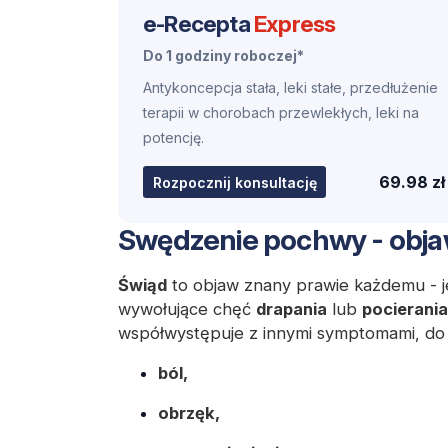
e-Recepta
Express
Do 1 godziny roboczej*
Antykoncepcja stała, leki stałe, przedłużenie
terapii w chorobach przewlekłych, leki na
potencję.
69.98 zł
Rozpocznij konsultację
Swędzenie pochwy - obj
Świąd
to objaw znany prawie każdemu - j
wywołujące chęć
drapania
lub
pocierania
współwystępuje z innymi symptomami, do 
ból,
obrzęk,