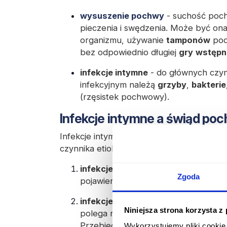
wysuszenie pochwy
- suchość poc
pieczenia i swędzenia. Może być o
organizmu, używanie
tamponów
pod
bez odpowiednio długiej
gry
wstępn
infekcje intymne
- do głównych czyn
infekcyjnym należą
grzyby
,
bakterie
(rzęsistek pochwowy).
Infekcje intymne a świąd po
Infekcje intymne są bardzo częstą przyc
czynnika etiologicznego mogą towarzysz
infekcje grzybicze
- oprócz intensy
Zgoda
pojawienie się
białej, serowatej wydz
infekcje bakteryjne pochwy
(bakter
Niniejsza strona korzysta z
polega na wyparciu prawidłowej mikr
Przebieg tych zakażeń może być ba
Wykorzystujemy pliki cookie 