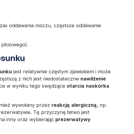
zas oddawania moczu, częstsze oddawanie
 płciowego).
osunku
sunku
jest relatywnie częstym zjawiskiem i może
ęstszą z nich jest niedostateczne
nawilżenie
jące w wyniku tego swędzące
otarcia
naskórka
wnież wywołany przez
reakcję
alergiczną,
np.
prezerwatywie. Tę przyczynę łatwo jest
na inny oraz wybierając
prezerwatywy