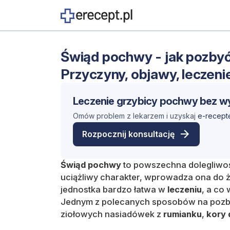
Świąd pochwy - jak pozby
Przyczyny, objawy, leczeni
Leczenie
grzybicy pochwy
bez w
Omów problem z lekarzem i uzyskaj
e-recept
Rozpocznij konsultację
Świąd
pochwy
to powszechna dolegliwo
uciążliwy charakter, wprowadza ona do 
jednostka bardzo łatwa w
leczeniu
, a co 
Jednym z polecanych sposobów na pozby
ziołowych nasiadówek z
rumianku
,
kory