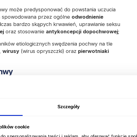
hwy może predysponować do powstania uczucia
na spowodowana przez ogólne
odwodnienie
czas bardzo skąpych krwawień, uprawianie seksu
ej
oraz stosowanie
antykoncepcji
dopochwowej
;
ników etiologicznych swędzenia pochwy na tle
,
wirusy
(wirus opryszczki) oraz
pierwotniaki
chwy
zyną swędzenia pochwy i w zależności od
yć im zróżnicowane
objawy
dodatkowe:
wnego świądu, grzybica pochwy wywołuje także
Szczegóły
ieliny,
obrzęku, pieczenia oraz bólu;
yjne zapalenie pochwy/waginoza) - ich mechanizm
 plików cookie
oflory przez nadmiernie namnażający się patogen.
rdzo zróżnicowany i w objawowych przypadkach
do spersonalizowania treści i reklam, aby oferować funkcje sp