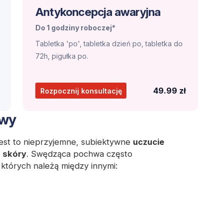
Antykoncepcja awaryjna
Do 1 godziny roboczej*
Tabletka 'po', tabletka dzień po, tabletka do
72h, pigułka po.
49.99 zł
Rozpocznij konsultację
awy
est to nieprzyjemne, subiektywne
uczucie
skóry
. Swędząca pochwa często
których należą między innymi: