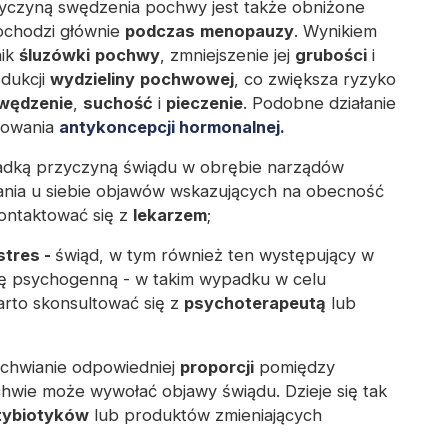
yczyną swędzenia pochwy jest także obniżone
ochodzi głównie
podczas
menopauzy
. Wynikiem
nik
śluzówki
pochwy
, zmniejszenie jej
grubości
i
dukcji
wydzieliny
pochwowej
, co zwiększa ryzyko
wędzenie
,
suchość
i
pieczenie
. Podobne działanie
sowania
antykoncepcji hormonalnej.
adką przyczyną świądu w obrębie narządów
ia u siebie objawów wskazujących na obecność
kontaktować się z
lekarzem
;
stres -
świąd, w tym również ten występujący w
ę psychogenną - w takim wypadku w celu
arto skonsultować się z
psychoterapeutą
lub
chwianie odpowiedniej
proporcji
pomiędzy
hwie może wywołać objawy świądu. Dzieje się tak
tybiotyków
lub produktów zmieniających