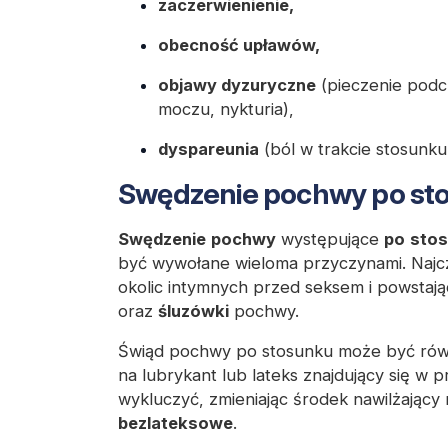
zaczerwienienie,
obecność upławów,
objawy dyzuryczne
(pieczenie podc
moczu, nykturia),
dyspareunia
(ból w trakcie stosunku
Swędzenie pochwy po st
Swędzenie
pochwy
występujące
po
sto
być wywołane wieloma przyczynami. Najcz
okolic intymnych przed seksem i powsta
oraz
śluzówki
pochwy.
Świąd pochwy po stosunku może być ró
na lubrykant lub lateks znajdujący się w 
wykluczyć, zmieniając środek nawilżający 
bezlateksowe
.