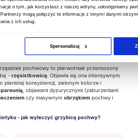
lina z pochwy o cuchnącym "
rybim
"
zapachu
,
ból,
ormacje o tym, jak korzystasz z naszej witryny, udostępniamy p
Partnerzy mogą połączyć te informacje z innymi danymi otrzym
nia z ich usług.
zczka narządów płciowych) - zakażenie wirusem
yszczkę
narządów
płciowych
, która oprócz
ieczeniem. Ponadto wizualnie można
Spersonalizuj
Z
raz
pęcherzyki
, które po pęknięciu zmieniają się w
rzęsistek pochwowy to pierwotniak przenoszony
obę -
rzęsistkowicę
. Objawia się ona intensywnym
o pienistej konsystencji, zielonym kolorze i
spareunią
, objawami dyzurycznymi (zaburzeniami
ieczeniem
czy masywnym
obrzękiem
pochwy i
iotyku - jak wyleczyć grzybicę pochwy?