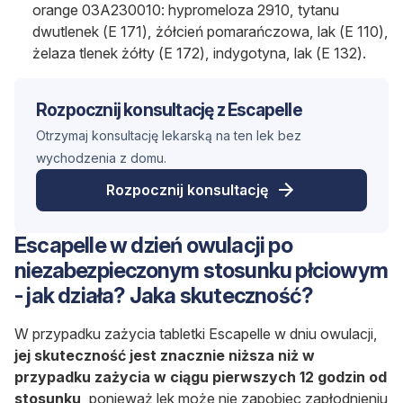
orange 03A230010: hypromeloza 2910, tytanu
dwutlenek (E 171), żółcień pomarańczowa, lak (E 110),
żelaza tlenek żółty (E 172), indygotyna, lak (E 132).
Rozpocznij konsultację z Escapelle
Otrzymaj konsultację lekarską na ten lek bez
wychodzenia z domu.
Rozpocznij konsultację
Escapelle w dzień owulacji po
niezabezpieczonym stosunku płciowym
- jak działa? Jaka skuteczność?
W przypadku zażycia tabletki Escapelle w dniu owulacji,
jej skuteczność jest znacznie niższa niż w
przypadku zażycia w ciągu pierwszych 12 godzin od
stosunku
, ponieważ lek może nie zapobiec zapłodnieniu