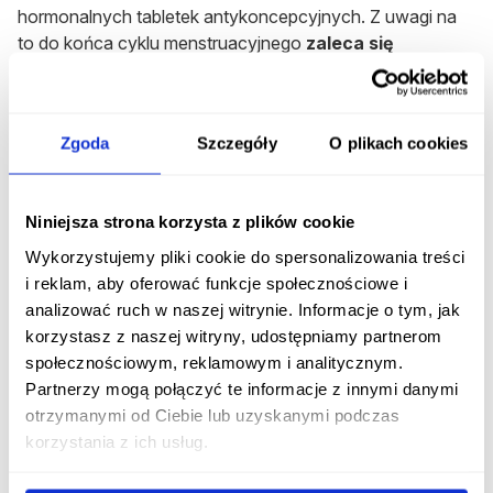
hormonalnych tabletek antykoncepcyjnych. Z uwagi na
to do końca cyklu menstruacyjnego
zaleca się
stosowanie dodatkowych, mechanicznych środków
ochrony
np. prezerwatywa, krążek dopochwowy,
kapturek naszyjkowy, środki plemnikobójcze.
Zgoda
Szczegóły
O plikach cookies
Escapelle upośledza płodność tylko na krótki okres.
Kobieta może być zdolna do zajścia w ciążę nawet w
tym samym cyklu miesiączkowym. Z tego powodu
Niniejsza strona korzysta z plików cookie
podczas kolejnych stosunków płciowych nie należy
Wykorzystujemy pliki cookie do spersonalizowania treści
zapominać o stosowaniu środków ochrony.
i reklam, aby oferować funkcje społecznościowe i
analizować ruch w naszej witrynie. Informacje o tym, jak
Najczęstsze działania niepożądane po
korzystasz z naszej witryny, udostępniamy partnerom
Escapelle
społecznościowym, reklamowym i analitycznym.
Partnerzy mogą połączyć te informacje z innymi danymi
Najczęstszymi skutkami ubocznymi związanymi z
otrzymanymi od Ciebie lub uzyskanymi podczas
przyjęciem leku Escapelle są
bóle głowy, nudności,
korzystania z ich usług.
uczucie zmęczenia oraz bóle podbrzusza.
Zaburzenia rytmu miesiączkowego są typowym skutkiem