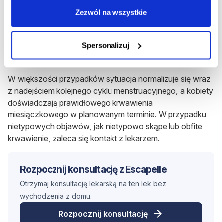
ubocznym antykoncepcji awaryjnej. Najczęściej kobiety
Zezwól na wszystkie
skarżą się na występowanie
krwawienia z pochwy
niezwiązanego z miesiączką.
Rzadziej obserwujemy
Spersonalizuj
opóźnienie terminu miesiączki i nieregularne krwawienie
miesiączkowe.
W większości przypadków sytuacja normalizuje się wraz
z nadejściem kolejnego cyklu menstruacyjnego, a kobiety
doświadczają prawidłowego krwawienia
miesiączkowego w planowanym terminie. W przypadku
nietypowych objawów, jak nietypowo skąpe lub obfite
krwawienie, zaleca się kontakt z lekarzem.
Rozpocznij konsultację z Escapelle
Otrzymaj konsultację lekarską na ten lek bez
wychodzenia z domu.
Rozpocznij konsultację