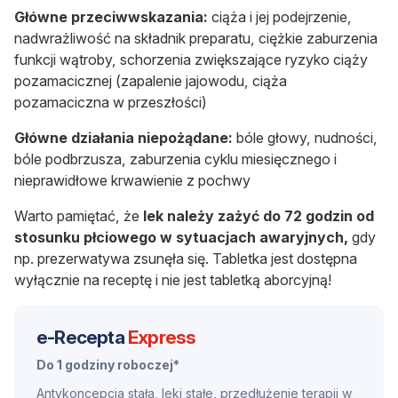
Główne przeciwwskazania:
ciąża i jej podejrzenie,
nadwrażliwość na składnik preparatu, ciężkie zaburzenia
funkcji wątroby, schorzenia zwiększające ryzyko ciąży
pozamacicznej (zapalenie jajowodu, ciąża
pozamaciczna w przeszłości)
Główne działania niepożądane:
bóle głowy, nudności,
bóle podbrzusza, zaburzenia cyklu miesięcznego i
nieprawidłowe krwawienie z pochwy
Warto pamiętać, że
lek należy zażyć do 72 godzin od
stosunku płciowego w sytuacjach awaryjnych,
gdy
np. prezerwatywa zsunęła się. Tabletka jest dostępna
wyłącznie na receptę i nie jest tabletką aborcyjną!
e-Recepta
Express
Do 1 godziny roboczej*
Antykoncepcja stała, leki stałe, przedłużenie terapii w