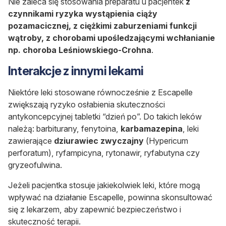
Nie zaleca się stosowania preparatu u pacjentek
z
czynnikami ryzyka wystąpienia ciąży
pozamacicznej, z ciężkimi zaburzeniami funkcji
wątroby, z chorobami upośledzającymi wchłanianie
np. choroba Leśniowskiego-Crohna
.
Interakcje z innymi lekami
Niektóre leki stosowane równocześnie z Escapelle
zwiększają ryzyko osłabienia skuteczności
antykoncepcyjnej tabletki “dzień po”. Do takich leków
należą: barbiturany, fenytoina,
karbamazepina
, leki
zawierające
dziurawiec zwyczajny
(Hypericum
perforatum), ryfampicyna, rytonawir, ryfabutyna czy
gryzeofulwina.
Jeżeli pacjentka stosuje jakiekolwiek leki, które mogą
wpływać na działanie Escapelle, powinna skonsultować
się z lekarzem, aby zapewnić bezpieczeństwo i
skuteczność terapii.