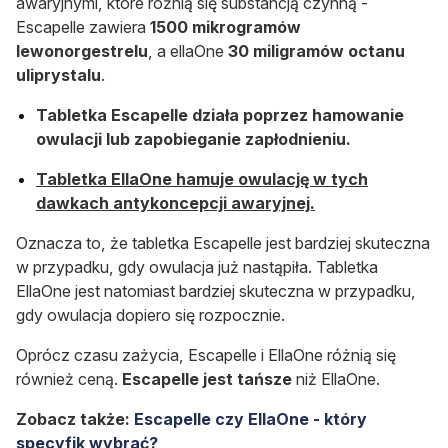
awaryjnymi, które różnią się substancją czynną -
Escapelle zawiera
1500 mikrogramów
lewonorgestrelu
, a ellaOne
30 miligramów octanu
uliprystalu
.
Tabletka Escapelle działa poprzez hamowanie
owulacji lub zapobieganie zapłodnieniu.
Tabletka EllaOne hamuje owulację w tych
dawkach antykoncepcji awaryjnej.
Oznacza to, że tabletka Escapelle jest bardziej skuteczna
w przypadku, gdy owulacja już nastąpiła. Tabletka
EllaOne jest natomiast bardziej skuteczna w przypadku,
gdy owulacja dopiero się rozpocznie.
Oprócz czasu zażycia, Escapelle i EllaOne różnią się
również ceną.
Escapelle jest tańsze
niż EllaOne.
Zobacz także:
Escapelle czy EllaOne - który
specyfik wybrać?