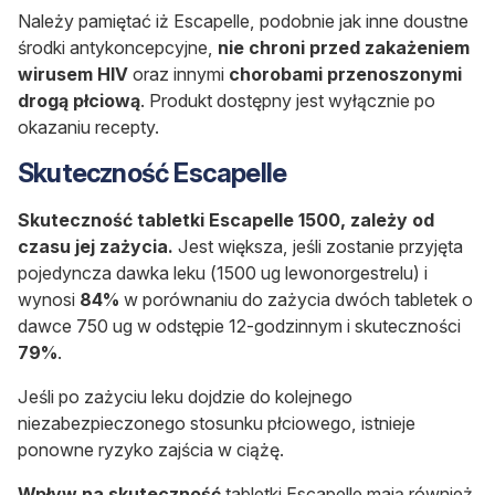
Należy pamiętać iż Escapelle, podobnie jak inne doustne
środki antykoncepcyjne,
nie chroni przed zakażeniem
wirusem HIV
oraz innymi
chorobami przenoszonymi
drogą płciową
. Produkt dostępny jest wyłącznie po
okazaniu recepty.
Skuteczność Escapelle
Skuteczność tabletki Escapelle 1500, zależy od
czasu jej zażycia.
Jest większa, jeśli zostanie przyjęta
pojedyncza dawka leku (1500 ug lewonorgestrelu) i
wynosi
84%
w porównaniu do zażycia dwóch tabletek o
dawce 750 ug w odstępie 12-godzinnym i skuteczności
79%
.
Jeśli po zażyciu leku dojdzie do kolejnego
niezabezpieczonego stosunku płciowego, istnieje
ponowne ryzyko zajścia w ciążę.
Wpływ na skuteczność
tabletki Escapelle mają również