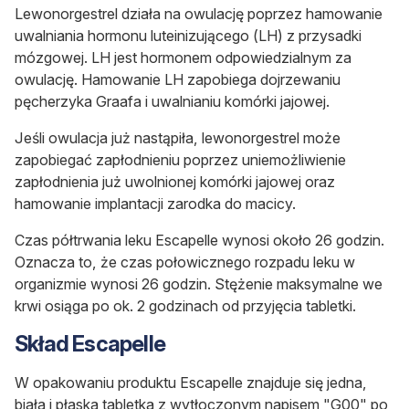
Lewonorgestrel działa na owulację poprzez hamowanie
uwalniania hormonu luteinizującego (LH) z przysadki
mózgowej. LH jest hormonem odpowiedzialnym za
owulację. Hamowanie LH zapobiega dojrzewaniu
pęcherzyka Graafa i uwalnianiu komórki jajowej.
Jeśli owulacja już nastąpiła, lewonorgestrel może
zapobiegać zapłodnieniu poprzez uniemożliwienie
zapłodnienia już uwolnionej komórki jajowej oraz
hamowanie implantacji zarodka do macicy.
Czas półtrwania leku Escapelle wynosi około 26 godzin.
Oznacza to, że czas połowicznego rozpadu leku w
organizmie wynosi 26 godzin. Stężenie maksymalne we
krwi osiąga po ok. 2 godzinach od przyjęcia tabletki.
Skład Escapelle
W opakowaniu produktu Escapelle znajduje się jedna,
biała i płaska tabletka z wytłoczonym napisem "G00" po