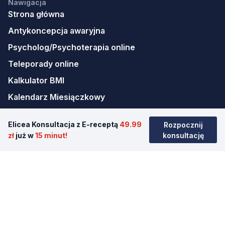
Nawigacja
Strona główna
Antykoncepcja awaryjna
Psycholog/Psychoterapia online
Teleporady online
Kalkulator BMI
Kalendarz Miesiączkowy
Kariera
Elicea Konsultacja z E-receptą
49.99
Rozpocznij
Mapa strony
zł
już w
15 minut!
konsultację
Pobierz aplikację