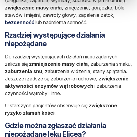
(biegunka, zaparcia, wymioty, suchość w jamie ustnej),
zwiększenie masy ciała
, zmęczenie, gorączka, bóle
stawów i mięśni, zawroty głowy, zapalenie zatok,
bezsenność
lub nadmierna senność.
Rzadziej występujące działania
niepożądane
Do rzadziej występujących działań niepożądanych
zalicza się
zmniejszenie masy ciała
, zaburzenia smaku,
zaburzenia snu
, zaburzenia widzenia, stany splątania.
Jeszcze rzadsze są zaburzenia ruchowe,
zwiększenie
aktywności enzymów wątrobowych
i zaburzenia
czynności wątroby i inne.
U starszych pacjentów obserwuje się
zwiększone
ryzyko złamań kości
.
Gdzie można zgłaszać działania
niepożądane leku Elicea?