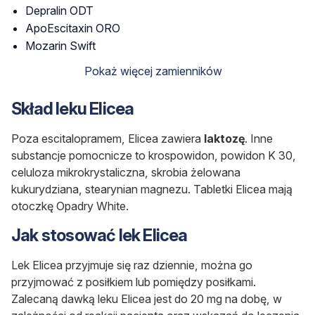
Depralin ODT
ApoEscitaxin ORO
Mozarin Swift
Pokaż więcej zamienników
Skład leku Elicea
Poza escitalopramem, Elicea zawiera
laktozę
. Inne
substancje pomocnicze to krospowidon, powidon K 30,
celuloza mikrokrystaliczna, skrobia żelowana
kukurydziana, stearynian magnezu. Tabletki Elicea mają
otoczkę Opadry White.
Jak stosować lek Elicea
Lek Elicea przyjmuje się raz dziennie, można go
przyjmować z posiłkiem lub pomiędzy posiłkami.
Zalecaną dawką leku Elicea jest do 20 mg na dobę, w