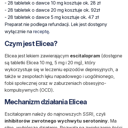
- 28 tabletek o dawce 10 mg kosztuje ok. 28
zł
- 28
tabletek o dawce 20 mg
kosztuje ok. 92
zł
- 28
tabletek o dawce 5 mg
kosztuje ok. 47
zł
Preparat nie podlega refundacji.
Lek jest dostępny
wyłącznie na
receptę.
Czym jest Elicea?
Elicea jest lekiem zawierającym
escitalopram
(dostępne
są tabletki Elicea 10 mg, 5 mg i 20 mg), który
wykorzystuje się w leczeniu epizodów depresyjnych, a
także w zespołach lęku napadowego i uogólnionego,
fobii społecznej oraz w zaburzeniach obsesyjno-
kompulsywnych (OCD).
Mechanizm działania Elicea
Escitalopram należy do najnowszych SSRI, czyli
inhibitorów zwrotnego wychwytu serotoniny
. Ma
silne, wybiórcze działanie. Pozwala na zwiększenie ilości