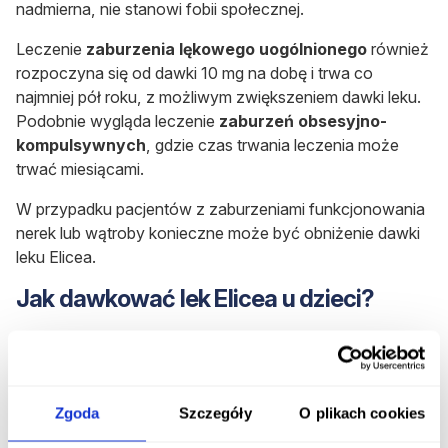
nadmierna, nie stanowi fobii społecznej.
Leczenie
zaburzenia lękowego uogólnionego
również
rozpoczyna się od dawki 10 mg na dobę i trwa co
najmniej pół roku, z możliwym zwiększeniem dawki leku.
Podobnie wygląda leczenie
zaburzeń obsesyjno-
kompulsywnych
, gdzie czas trwania leczenia może
trwać miesiącami.
W przypadku pacjentów z zaburzeniami funkcjonowania
nerek lub wątroby konieczne może być obniżenie dawki
leku Elicea.
Jak dawkować lek Elicea u dzieci?
Lek Elicea
nie powinien być stosowany u dzieci i
młodzieży
, jeśli jednak zachodzi taka potrzeba, to
wcześniej starannie powinno się ocenić, czy
występowały zachowania samobójcze i jakie jest ich
Zgoda
Szczegóły
O plikach cookies
ryzyko.