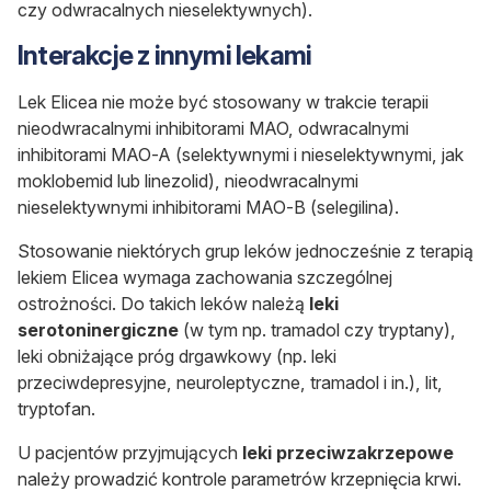
czy odwracalnych nieselektywnych).
Interakcje z innymi lekami
Lek Elicea nie może być stosowany w trakcie terapii
nieodwracalnymi inhibitorami MAO, odwracalnymi
inhibitorami MAO-A (selektywnymi i nieselektywnymi, jak
moklobemid lub linezolid), nieodwracalnymi
nieselektywnymi inhibitorami MAO-B (selegilina).
Stosowanie niektórych grup leków jednocześnie z terapią
lekiem Elicea wymaga zachowania szczególnej
ostrożności. Do takich leków należą
leki
serotoninergiczne
(w tym np. tramadol czy tryptany),
leki obniżające próg drgawkowy (np. leki
przeciwdepresyjne, neuroleptyczne, tramadol i in.), lit,
tryptofan.
U pacjentów przyjmujących
leki przeciwzakrzepowe
należy prowadzić kontrole parametrów krzepnięcia krwi.