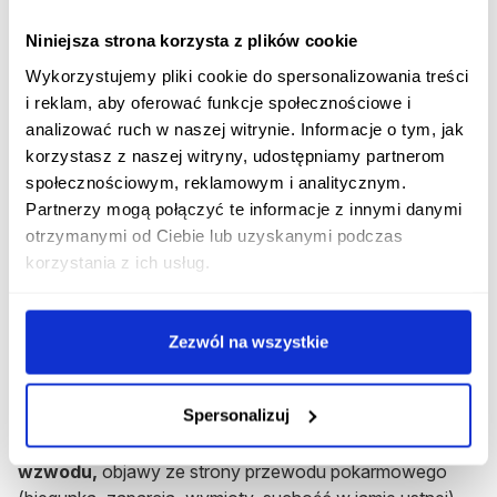
Dawka maksymalna produktu Elicea
Niniejsza strona korzysta z plików cookie
Wykorzystujemy pliki cookie do spersonalizowania treści
Maksymalna dawka dobowa to
20 mg.
i reklam, aby oferować funkcje społecznościowe i
analizować ruch w naszej witrynie. Informacje o tym, jak
Rozpocznij konsultację z Elicea
korzystasz z naszej witryny, udostępniamy partnerom
społecznościowym, reklamowym i analitycznym.
Otrzymaj konsultację lekarską na ten lek bez
Partnerzy mogą połączyć te informacje z innymi danymi
wychodzenia z domu.
otrzymanymi od Ciebie lub uzyskanymi podczas
Rozpocznij konsultację
korzystania z ich usług.
Najczęstsze działania niepożądane
Zezwól na wszystkie
Najczęstsze działanie niepożądane leku Elicea to
występowanie
nudności
. Elicea może powodować
Spersonalizuj
działania niepożądane takie jak
niepokój
, pobudzenie,
zaburzenia łaknienia,
zaburzenia libido
,
zaburzenia
wzwodu,
objawy ze strony przewodu pokarmowego