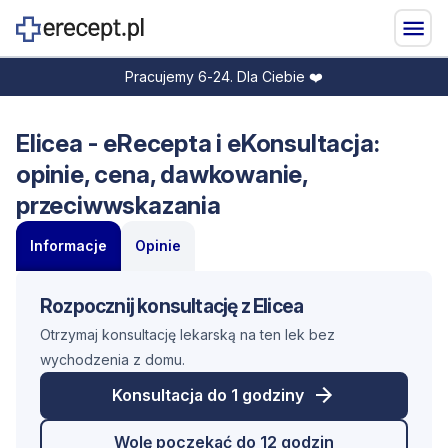
Pracujemy 6-24. Dla Ciebie ❤️
Elicea - eRecepta i eKonsultacja:
opinie, cena, dawkowanie,
przeciwwskazania
Informacje
Opinie
Rozpocznij konsultację z Elicea
Otrzymaj konsultację lekarską na ten lek bez
wychodzenia z domu.
Konsultacja do 1 godziny
Wolę poczekać do 12 godzin