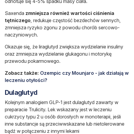
odnotuje się 4-5% spadku masy ciała.
Saxenda
zmniejsza również wartości
ciśnienia
tętniczego
, redukuje częstość bezdechów sennych,
zmniejsza ryzyko zgonu z powodu chorób sercowo-
naczyniowych.
Okazuje się, że
liraglutyd zwiększa wydzielanie insuliny
oraz zmniejsza wydzielanie glukagonu i motorykę
przewodu pokarmowego.
Zobacz także:
Ozempic czy Mounjaro - jak działają w
leczeniu otyłości?
Dulaglutyd
Kolejnym analogiem GLP-1 jest
dulaglutyd
zawarty w
preparacie
Trulicity
. Lek wskazany jest w leczeniu
cukrzycy typu 2 u osób dorosłych w monoterapii, jeśli
inne substancje są przeciwwskazane lub nietolerowane
bądź w połączeniu z innymi lekami