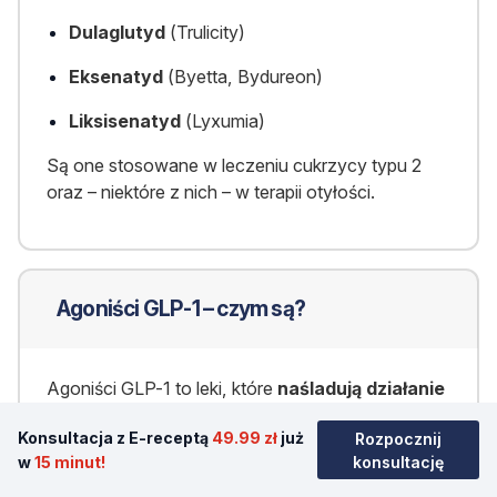
Dulaglutyd
(Trulicity)
Eksenatyd
(Byetta, Bydureon)
Liksisenatyd
(Lyxumia)
Są one stosowane w leczeniu cukrzycy typu 2
oraz – niektóre z nich – w terapii otyłości.
Agoniści GLP-1 – czym są?
Agoniści GLP-1 to leki, które
naśladują działanie
naturalnego hormonu GLP-1
, zwiększając
Konsultacja z E-receptą
49.99 zł
już
Rozpocznij
wydzielanie insuliny, zmniejszając apetyt i
w
15 minut!
konsultację
opóźniając opróżnianie żołądka. Dzięki temu
pomagają kontrolować poziom cukru we krwi i