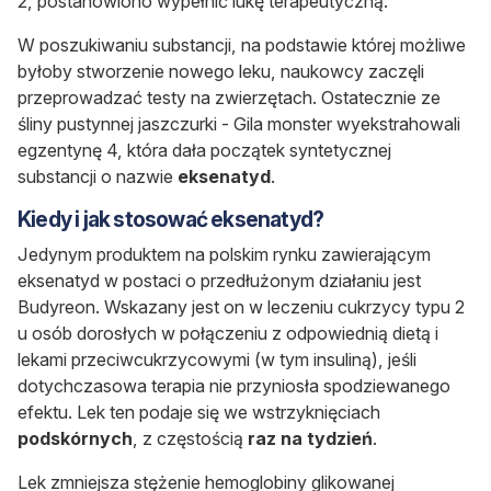
2, postanowiono wypełnić lukę terapeutyczną.
W poszukiwaniu substancji, na podstawie której możliwe
byłoby stworzenie nowego leku, naukowcy zaczęli
przeprowadzać testy na zwierzętach. Ostatecznie ze
śliny pustynnej jaszczurki - Gila monster wyekstrahowali
egzentynę 4, która dała początek syntetycznej
substancji o nazwie
eksenatyd
.
Kiedy i jak stosować eksenatyd?
Jedynym produktem na polskim rynku zawierającym
eksenatyd w postaci o przedłużonym działaniu jest
Budyreon
. Wskazany jest on w leczeniu cukrzycy typu 2
u osób dorosłych w połączeniu z odpowiednią dietą i
lekami przeciwcukrzycowymi (w tym insuliną), jeśli
dotychczasowa terapia nie przyniosła spodziewanego
efektu. Lek ten podaje się we wstrzyknięciach
podskórnych
, z częstością
raz na tydzień
.
Lek zmniejsza stężenie hemoglobiny glikowanej