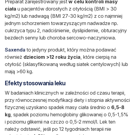
Preparat zarejestrowany jest
w celu kontroli masy
ciała
u pacjentów dorosłych z otyłością (BMI > 30
kg/m2) lub nadwagą (BMI 27-30 kg/m2) z co najmniej
jednym schorzeniem towarzyszącym nadwadze np.
cukrzyca typu 2, nadciśnienie, dyslipidemie, obturacyjny
bezdech senny lub choroba sercowo-naczyniowa.
Saxenda
to
jedyny produkt, który można podawać
również
dzieciom >12 roku życia
, które cierpią na
otyłość (sklasyfikowaną według siatek centylowych) lub
mają >60 kg.
Efekty stosowania leku
W badaniach klinicznych w zależności od czasu terapii,
przy równoczesnej modyfikacji diety i stopnia aktywności
fizycznej uzyskano spadek masy ciała średnio o
6,5-8
kg
, spadek poziomu hemoglobiny glikowanej o 0,5-1,5%
i poziomu glikemii na czczo o 0,5-2 mmol/l. Lek ten
należy odstawić, jeśli po 12 tygodniach terapii nie