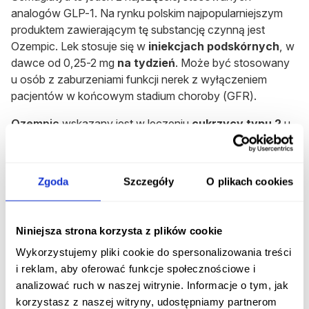
analogów GLP-1. Na rynku polskim najpopularniejszym
produktem zawierającym tę substancję czynną jest
Ozempic. Lek stosuje się w
iniekcjach podskórnych
, w
dawce od 0,25-2 mg
na tydzień
. Może być stosowany
u osób z zaburzeniami funkcji nerek z wyłączeniem
pacjentów w końcowym stadium choroby (GFR).
Ozempic
wskazany jest w leczeniu
cukrzycy typu 2
u
osób dorosłych - w monoterapii, gdy inne substancje są
przeciwwskazane lub w połączeniu z innymi lekami
przeciwcukrzycowymi. Lekarze przepisują go również
Zgoda
Szczegóły
O plikach cookies
off label
(poza wskazaniami) jako produkt
wspomagający
redukcję masy ciała
u osób bez
zaburzeń kontroli glikemii.
Niniejsza strona korzysta z plików cookie
Zobacz także:
Saxenda czy Ozempic - jak działają te
Wykorzystujemy pliki cookie do spersonalizowania treści
leki? Po jakim czasie widać efekty?
i reklam, aby oferować funkcje społecznościowe i
analizować ruch w naszej witrynie. Informacje o tym, jak
Ozempic
redukuje stężenie hemoglobiny glikowanej (w
korzystasz z naszej witryny, udostępniamy partnerom