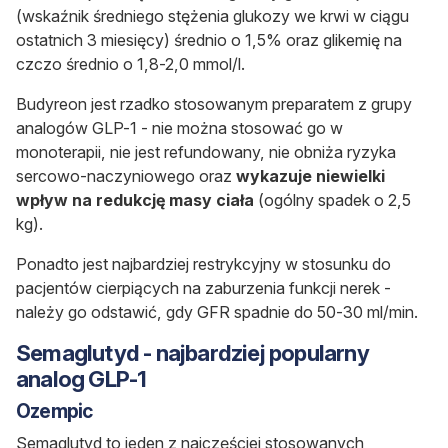
(wskaźnik średniego stężenia glukozy we krwi w ciągu
ostatnich 3 miesięcy) średnio o 1,5% oraz glikemię na
czczo średnio o 1,8-2,0 mmol/l.
Budyreon jest rzadko stosowanym preparatem z grupy
analogów GLP-1 - nie można stosować go w
monoterapii, nie jest refundowany, nie obniża ryzyka
sercowo-naczyniowego oraz
wykazuje niewielki
wpływ na redukcję masy ciała
(ogólny spadek o 2,5
kg).
Ponadto jest najbardziej restrykcyjny w stosunku do
pacjentów cierpiących na zaburzenia funkcji nerek -
należy go odstawić, gdy GFR spadnie do 50-30 ml/min.
Semaglutyd - najbardziej popularny
analog GLP-1
Ozempic
Semaglutyd to jeden z najczęściej stosowanych