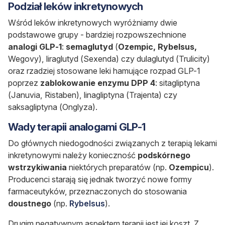
Podział leków inkretynowych
Wśród leków inkretynowych wyróżniamy dwie
podstawowe grupy - bardziej rozpowszechnione
analogi GLP-1
:
semaglutyd
(
Ozempic, Rybelsus,
Wegovy), liraglutyd (Sexenda) czy dulaglutyd (Trulicity)
oraz rzadziej stosowane leki hamujące rozpad GLP-1
poprzez
zablokowanie enzymu DPP 4
: sitagliptyna
(Januvia, Ristaben), linagliptyna (Trajenta) czy
saksagliptyna (Onglyza).
Wady terapii analogami GLP-1
Do głównych niedogodności związanych z terapią lekami
inkretynowymi należy konieczność
podskórnego
wstrzykiwania
niektórych preparatów (np.
Ozempicu
).
Producenci starają się jednak tworzyć nowe formy
farmaceutyków, przeznaczonych do stosowania
doustnego
(np.
Rybelsus
).
Drugim negatywnym aspektem terapii jest jej koszt. Z