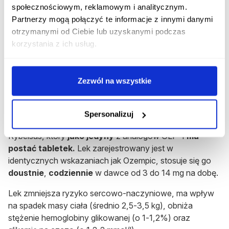
zależności od dawki średnio o 1,5- 1,8%) i poziom
społecznościowym, reklamowym i analitycznym.
glikemii na czczo (średnio o 2,5-2,8 mmol/l). W
Partnerzy mogą połączyć te informacje z innymi danymi
najbardziej spektakularny sposób wpływa na redukcję
otrzymanymi od Ciebie lub uzyskanymi podczas
masy ciała (w zależności od czasu terapii i dawki o 3,7-6
korzystania z ich usług.
kg). Wykazuje również pozytywny wpływ na układ
krwionośny i tym samym zmniejsza ryzyko zgonu z
powodu chorób sercowo-naczyniowych.
Zezwól na wszystkie
Rybelsus
Wychodząc naprzeciw potrzebom pacjentów, niedawno
Spersonalizuj
na rynek wprowadzony został odpowiednik Ozempicu -
Rybelsus
, który
jako jedyny
z analogów GLP-1
ma
postać tabletek.
Lek zarejestrowany jest w
identycznych wskazaniach jak Ozempic, stosuje się go
doustnie
,
codziennie
w dawce od 3 do 14 mg na dobę.
Lek zmniejsza ryzyko sercowo-naczyniowe, ma wpływ
na spadek masy ciała (średnio 2,5-3,5 kg), obniża
stężenie hemoglobiny glikowanej (o 1-1,2%) oraz