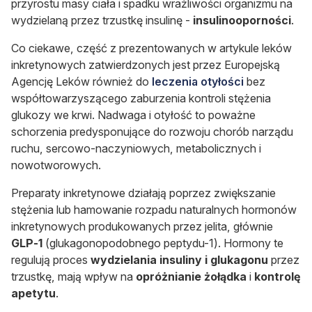
przyrostu masy ciała i spadku wrażliwości organizmu na
wydzielaną przez trzustkę insulinę -
insulinooporności
.
Co ciekawe, część z prezentowanych w artykule leków
inkretynowych zatwierdzonych jest przez Europejską
Agencję Leków również do
leczenia otyłości
bez
współtowarzyszącego zaburzenia kontroli stężenia
glukozy we krwi.
Nadwaga i otyłość to poważne
schorzenia predysponujące do rozwoju chorób narządu
ruchu, sercowo-naczyniowych, metabolicznych i
nowotworowych.
Preparaty inkretynowe działają poprzez zwiększanie
stężenia lub hamowanie rozpadu naturalnych hormonów
inkretynowych produkowanych przez jelita, głównie
GLP-1
(glukagonopodobnego peptydu-1). Hormony te
regulują proces
wydzielania insuliny i glukagonu
przez
trzustkę, mają wpływ na
opróżnianie żołądka
i
kontrolę
apetytu
.