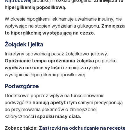
wątrobowej
produkcji i rozkład glikogenu.
Zmniejsza to
hiperglikemię poposiłkową
.
W okresie hipoglikemii lek hamuje uwalnianie insuliny, nie
wpływając na stopień wydzielania glukagonu.
Zmniejsza
to hiperglikemię występującą na czczo.
Żołądek i jelita
Inkretyny spowalniają pasaż żołądkowo-jelitowy.
Opóźnianie tempa opróżniania żołądka
po posiłku
wydłuża uczucie sytości
i zmniejsza ryzyko
wystąpienia hiperglikemii poposiłkowej.
Podwzgórze
Dodatkowo poprzez wpływ na funkcjonowanie
podwzgórza
hamują apetyt
i tym samym predysponują
do przyjmowania pokarmów o zmniejszonej
kaloryczności i
spadku masy ciała.
Zobacz także:
Zastrzyki na odchudzanie na receptę