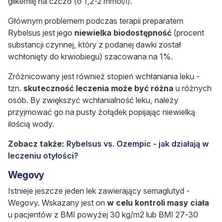
glikemię na czczo (o 1,2-2 mmol/l).
Głównym problemem podczas terapii preparatem
Rybelsus
jest jego
niewielka biodostępność
(procent
substancji czynnej, który z podanej dawki został
wchłonięty do krwiobiegu) szacowana na 1%.
Zróżnicowany jest również stopień wchłaniania leku -
tzn.
skuteczność leczenia może być różna
u różnych
osób. By zwiększyć wchłanialność leku, należy
przyjmować go na pusty żołądek popijając niewielką
ilością wody.
Zobacz także:
Rybelsus vs. Ozempic - jak działają w
leczeniu otyłości?
Wegovy
Istnieje jeszcze jeden lek zawierający semaglutyd -
Wegovy
. Wskazany jest on
w celu kontroli masy ciała
u pacjentów z BMI powyżej 30 kg/m2 lub BMI 27-30