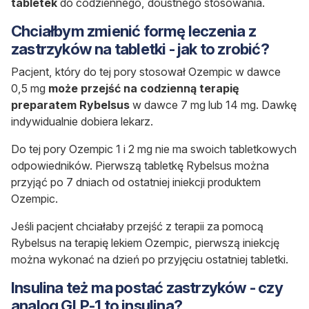
tabletek
do codziennego, doustnego stosowania.
Chciałbym zmienić formę leczenia z
zastrzyków na tabletki - jak to zrobić
?
Pacjent, który do tej pory stosował Ozempic w dawce
0,5 mg
może przejść na codzienną terapię
preparatem Rybelsus
w dawce 7 mg lub 14 mg. Dawkę
indywidualnie dobiera lekarz.
Do tej pory Ozempic 1 i 2 mg nie ma swoich tabletkowych
odpowiedników. Pierwszą tabletkę Rybelsus można
przyjąć po 7 dniach od ostatniej iniekcji produktem
Ozempic.
Jeśli pacjent chciałaby przejść z terapii za pomocą
Rybelsus na terapię lekiem Ozempic, pierwszą iniekcję
można wykonać na dzień po przyjęciu ostatniej tabletki.
Insulina też ma postać zastrzyków - czy
analog GLP-1 to insulina?