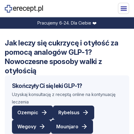
Pracujemy 6-24. Dla Ciebie ❤️
Jak leczy się cukrzycę i otyłość za
pomocą analogów GLP-1?
Nowoczesne sposoby walki z
otyłością
Skończyły Ci się leki GLP-1?
Uzyskaj konsultację z receptą online na kontynuację
leczenia
Ozempic
Rybelsus
Wegovy
Mounjaro