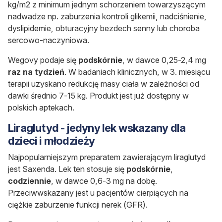
kg/m2 z minimum jednym schorzeniem towarzyszącym
nadwadze np. zaburzenia kontroli glikemii, nadciśnienie,
dyslipidemie, obturacyjny bezdech senny lub choroba
sercowo-naczyniowa.
Wegovy podaje się
podskórnie
, w dawce 0,25-2,4 mg
raz na tydzień
. W badaniach klinicznych, w 3. miesiącu
terapii uzyskano redukcję masy ciała w zależności od
dawki średnio 7-15 kg. Produkt jest już dostępny w
polskich aptekach.
Liraglutyd - jedyny lek wskazany dla
dzieci i młodzieży
Najpopularniejszym preparatem zawierającym liraglutyd
jest
Saxenda
. Lek ten stosuje się
podskórnie
,
codziennie
, w dawce 0,6-3 mg na dobę.
Przeciwwskazany jest u pacjentów cierpiących na
ciężkie zaburzenie funkcji nerek (GFR).