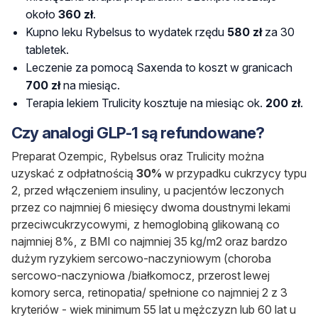
około
360 zł
.
Kupno leku Rybelsus to wydatek rzędu
580 zł
za 30
tabletek.
Leczenie za pomocą Saxenda to koszt w granicach
700 zł
na miesiąc.
Terapia lekiem Trulicity kosztuje na miesiąc ok.
200 zł
.
Czy analogi GLP-1 są refundowane?
Preparat
Ozempic, Rybelsus oraz Trulicity
można
uzyskać z odpłatnością
30%
w przypadku
cukrzycy typu
2, przed włączeniem insuliny, u pacjentów leczonych
przez co najmniej 6 miesięcy dwoma doustnymi lekami
przeciwcukrzycowymi, z hemoglobiną glikowaną co
najmniej 8%, z BMI co najmniej 35 kg/m2 oraz bardzo
dużym ryzykiem sercowo-naczyniowym (choroba
sercowo-naczyniowa /białkomocz, przerost lewej
komory serca, retinopatia/ spełnione co najmniej 2 z 3
kryteriów - wiek minimum 55 lat u mężczyzn lub 60 lat u