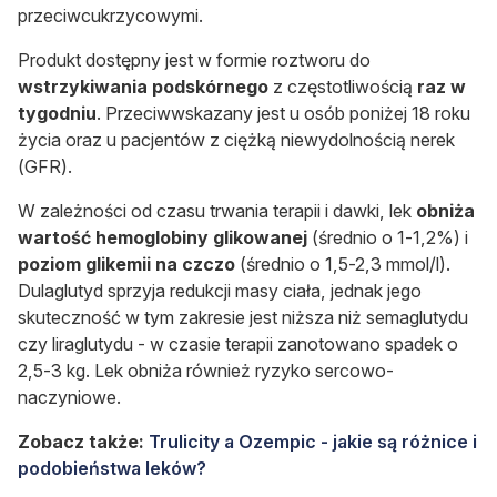
przeciwcukrzycowymi.
Produkt dostępny jest w formie roztworu do
wstrzykiwania podskórnego
z częstotliwością
raz w
tygodniu
. Przeciwwskazany jest u osób poniżej 18 roku
życia oraz u pacjentów z ciężką niewydolnością nerek
(GFR).
W zależności od czasu trwania terapii i dawki, lek
obniża
wartość hemoglobiny glikowanej
(średnio o 1-1,2%) i
poziom glikemii na czczo
(średnio o 1,5-2,3 mmol/l).
Dulaglutyd sprzyja redukcji masy ciała, jednak jego
skuteczność w tym zakresie jest niższa niż semaglutydu
czy liraglutydu - w czasie terapii zanotowano spadek o
2,5-3 kg. Lek obniża również ryzyko sercowo-
naczyniowe.
Zobacz także:
Trulicity a Ozempic - jakie są różnice i
podobieństwa leków?