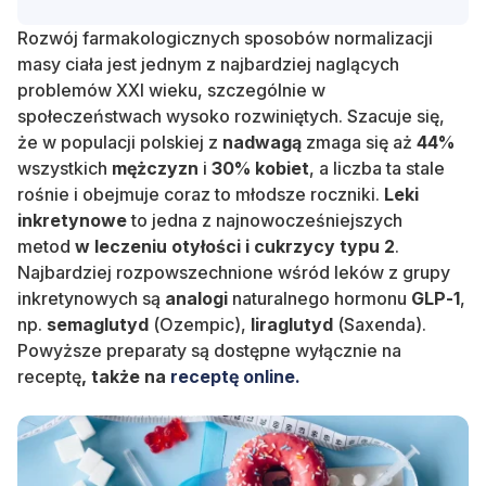
Rozwój farmakologicznych sposobów normalizacji
masy ciała jest jednym z najbardziej naglących
problemów XXI wieku, szczególnie w
społeczeństwach wysoko rozwiniętych. Szacuje się,
że w populacji polskiej z
nadwagą
zmaga się aż
44%
wszystkich
mężczyzn
i
30% kobiet
, a liczba ta stale
rośnie i obejmuje coraz to młodsze roczniki.
Leki
inkretynowe
to jedna z najnowocześniejszych
metod
w leczeniu otyłości i
cukrzycy typu 2
.
Najbardziej rozpowszechnione wśród leków z grupy
inkretynowych są
analogi
naturalnego hormonu
GLP-1
,
np.
semaglutyd
(Ozempic),
liraglutyd
(Saxenda).
Powyższe preparaty są dostępne wyłącznie na
receptę
, także na
receptę online.