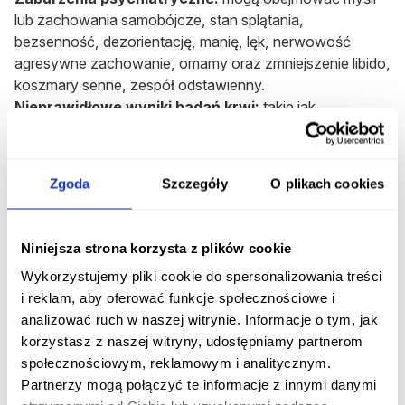
lub zachowania samobójcze, stan splątania,
bezsenność, dezorientację, manię, lęk, nerwowość
agresywne zachowanie, omamy oraz zmniejszenie libido,
koszmary senne, zespół odstawienny.
Nieprawidłowe wyniki badań krwi:
takie jak
agranulocytoza, trombocytopenia, eozynofilia,
leukopenia i niedokrwistość.
Zaburzenia metabolizmu i odżywiania:
mogą
Zgoda
Szczegóły
O plikach cookies
objawiać się hiponatremią, utratą masy ciała,
jadłowstrętem czy zwiększonym łaknieniem.
Reakcje alergiczne oraz endokrynologiczne
, takie jak
Niniejsza strona korzysta z plików cookie
zespół niewłaściwego wydzielania hormonu
Wykorzystujemy pliki cookie do spersonalizowania treści
antydiuretycznego (SIADH).
i reklam, aby oferować funkcje społecznościowe i
Zaburzenia układu nerwowego:
zespół serotoninowy,
analizować ruch w naszej witrynie. Informacje o tym, jak
drgawki, złośliwy zespół neuroleptyczny, zawroty głowy,
korzystasz z naszej witryny, udostępniamy partnerom
zaburzenia równowagi, ból głowy, senność, niepokój,
społecznościowym, reklamowym i analitycznym.
osłabienie czujności, drżenie, nieostre widzenie,
Partnerzy mogą połączyć te informacje z innymi danymi
zaburzenia pamięci, drgawki kloniczne, afazja