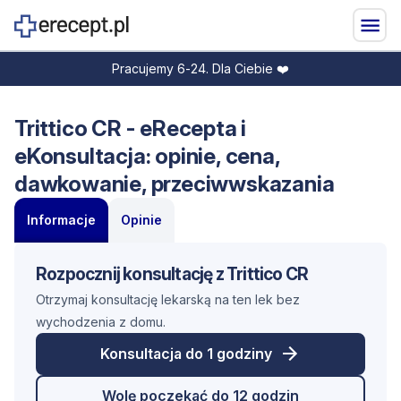
Pracujemy 6-24. Dla Ciebie ❤️
Trittico CR - eRecepta i
eKonsultacja: opinie, cena,
dawkowanie, przeciwwskazania
Informacje
Opinie
Rozpocznij konsultację z Trittico CR
Otrzymaj konsultację lekarską na ten lek bez
wychodzenia z domu.
Konsultacja do 1 godziny
Wolę poczekać do 12 godzin