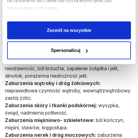
otrzymanymi od Ciebie lub uzyskanymi podczas
ekspresywna, parestezje, dystonia, zmiany smaku.
korzystania z ich usług.
Zaburzenia serca:
niemiarowość rytmu, bradykardia,
tachykardia, nieprawidłowe EKG.
Zaburzenia naczyniowe:
hipotonia ortostatyczna,
Zezwól na wszystkie
nadciśnienie tętnicze, omdlenia.
Zaburzenia układu oddechowego:
uczucie
zapchanego nosa, duszność.
Spersonalizuj
Zaburzenia żołądka i jelit:
nudności, wymioty, suchość
błony śluzowej jamy ustnej, zaparcie, biegunka,
niestrawność, ból brzucha, zapalenie żołądka i jelit,
ślinotok, porażenna niedrożność jelit.
Zaburzenia wątroby i dróg żółciowych:
nieprawidłowa czynność wątroby, wewnątrzwątrobowy
zastój żółci.
Zaburzenia skóry i tkanki podskórnej:
wysypka,
świąd, nadmierna potliwość.
Zaburzenia mięśniowo- szkieletowe:
ból kończyn,
mięśni, stawów, kręgosłupa.
Zaburzenia nerek i dróg moczowych:
zaburzenia