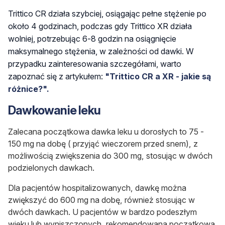
Trittico CR działa szybciej, osiągając pełne stężenie po
około 4 godzinach, podczas gdy Trittico XR działa
wolniej, potrzebując 6-8 godzin na osiągnięcie
maksymalnego stężenia, w zależności od dawki. W
przypadku zainteresowania szczegółami, warto
zapoznać się z artykułem:
"Trittico CR a XR - jakie są
różnice?".
Dawkowanie leku
Zalecana początkowa dawka leku
u dorosłych
to 75 -
150 mg na dobę
( przyjąć wieczorem przed snem)
, z
możliwością zwiększenia do 300 mg, stosując w dwóch
podzielonych dawkach.
Dla pacjentów hospitalizowanych, dawkę można
zwiększyć do 600 mg na dobę, również stosując w
dwóch dawkach.
U pacjentów w bardzo podeszłym
wieku lub wyniszczonych
, rekomendowana początkowa