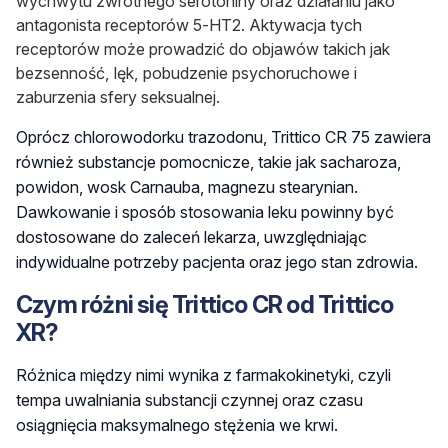
wychwytu zwrotnego serotoniny oraz działaniu jako
antagonista receptorów 5-HT2.
Aktywacja tych
receptorów może prowadzić
do objawów takich jak
bezsenność, lęk, pobudzenie psychoruchowe i
zaburzenia sfery seksualnej.
Oprócz chlorowodorku trazodonu, Trittico CR 75 zawiera
również substancje pomocnicze, takie jak
sacharoza,
powidon, wosk Carnauba, magnezu stearynian
.
Dawkowanie i sposób stosowania leku powinny być
dostosowane do zaleceń lekarza, uwzględniając
indywidualne potrzeby pacjenta oraz jego stan zdrowia.
Czym różni się Trittico CR od Trittico
XR?
Różnica między nimi wynika
z farmakokinetyki, czyli
tempa uwalniania substancji czynnej oraz czasu
osiągnięcia maksymalnego stężenia we krwi.