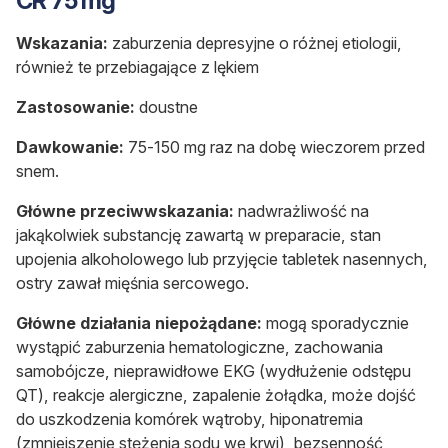
CR 75 mg
Wskazania:
zaburzenia depresyjne o różnej etiologii,
również te przebiagające z lękiem
Zastosowanie:
doustne
Dawkowanie:
75-150 mg raz na dobę wieczorem przed
snem.
Główne przeciwwskazania:
nadwrażliwość na
jakąkolwiek substancję zawartą w preparacie, stan
upojenia alkoholowego lub przyjęcie tabletek nasennych,
ostry zawał mięśnia sercowego.
Główne działania niepożądane:
mogą sporadycznie
wystąpić zaburzenia hematologiczne, zachowania
samobójcze, nieprawidłowe EKG (wydłużenie odstępu
QT), reakcje alergiczne, zapalenie żołądka, może dojść
do uszkodzenia komórek wątroby, hiponatremia
(zmniejszenie stężenia sodu we krwi), bezsenność,