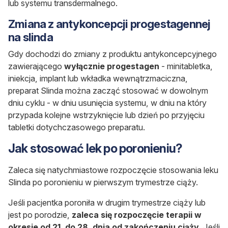
lub systemu transdermalnego.
Zmiana z antykoncepcji progestagennej
na slinda
Gdy dochodzi do zmiany z produktu antykoncepcyjnego
zawierającego
wyłącznie progestagen
- minitabletka,
iniekcja, implant lub wkładka wewnątrzmaciczna,
preparat Slinda można zacząć stosować w dowolnym
dniu cyklu - w dniu usunięcia systemu, w dniu na który
przypada kolejne wstrzyknięcie lub dzień po przyjęciu
tabletki dotychczasowego preparatu.
Jak stosować lek po poronieniu?
Zaleca się natychmiastowe rozpoczęcie stosowania leku
Slinda po poronieniu w pierwszym trymestrze ciąży.
Jeśli pacjentka poroniła w drugim trymestrze ciąży lub
jest po porodzie,
zaleca się rozpoczęcie terapii w
okresie od 21. do 28. dnia od zakończeniu ciąży.
Jeśli