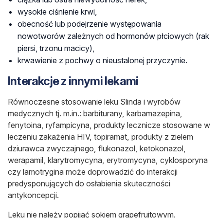
wysokie ciśnienie krwi,
obecność lub podejrzenie występowania
nowotworów
zależnych od hormonów płciowych (rak
piersi, trzonu macicy),
krwawienie z pochwy o nieustalonej przyczynie.
Interakcje z innymi lekami
Równoczesne stosowanie leku Slinda i wyrobów
medycznych tj. m.in.: barbiturany, karbamazepina,
fenytoina, ryfampicyna, produkty lecznicze stosowane w
leczeniu zakażenia HIV, topiramat, produkty z zielem
dziurawca zwyczajnego, flukonazol, ketokonazol,
werapamil, klarytromycyna, erytromycyna, cyklosporyna
czy lamotrygina może doprowadzić do interakcji
predysponujących do osłabienia skuteczności
antykoncepcji.
Leku nie należy popijać sokiem grapefruitowym.