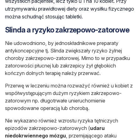
wszystkich pacjentek, lecz tylko u 1 na 10 kobiet. Przy
utrzymywaniu prawidłowej diety oraz wysiłku fizycznego
można schudnąć stosując tabletki.
Slinda a ryzyko zakrzepowo-zatorowe
Nie udowodniono, by jednoskładnikowe preparaty
antykoncepcyjne tj. Slinda zwiększały ryzyko żylnej
choroby zakrzepowo-zatorowej. Mimo to w przypadku
zatorowości płucnej lub zakrzepicy żył głębokich
kończyn dolnych terapię należy przerwać.
Przerwę w leczeniu można rozważyć również u kobiet z
współwystępującym dużym ryzykiem zakrzepowo-
zatorowym np. długotrwałe unieruchomienie
spowodowane operacją lub chorobą.
Nie wykazano również wzrostu ryzyka tętniczych
epizodów zakrzepowo-zatorowych (
udaru
niedokrwiennego mózgu
, przemijającego ataku