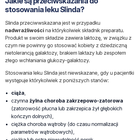
Jakie są przeciwskazania do
stosowania leku Slinda?
Slinda przeciwwskazana jest w przypadku
nadwrażliwości
na którykolwiek składnik preparatu.
Produkt w swoim składzie zawiera laktozę, w związku z
czym nie powinny go stosować kobiety z dziedziczną
nietolerancją galaktozy, brakiem laktazy lub zespołem
złego wchłaniania glukozy-galaktozy.
Stosowania leku Slinda jest niewskazane, gdy u pacjentki
występuje którykolwiek z poniższych stanów:
ciąża
,
czynna
żylna choroba zakrzepowo-zatorowa
(zatorowość płucna lub zakrzepica żył głębokich
kończyn dolnych),
ciężka choroba wątroby (do czasu normalizacji
parametrów wątrobowych),
ciężka lub ostra niewydolność nerek,