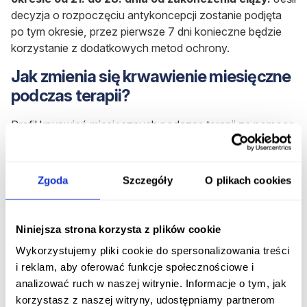
decyzja o rozpoczęciu antykoncepcji zostanie podjęta
po tym okresie, przez pierwsze 7 dni konieczne będzie
korzystanie z dodatkowych metod ochrony.
Jak zmienia się krwawienie miesięczne
podczas terapii?
Profil krwawień miesięcznych podczas terapii za pomocą
jednoskładnikowego preparatu antykoncepcyjnego
Slinda różni się osobniczo, zależy także od czasu
trwania leczenia. Szacuje się, że u około połowy kobiet
Zgoda
Szczegóły
O plikach cookies
na początku terapii pojawiać się będzie
krwawienie z
odstawienia
(podczas stosowania tabletek placebo). Z
czasem takie cykliczne krwawienia mogą zaniknąć
Niniejsza strona korzysta z plików cookie
całkowicie.
Wykorzystujemy pliki cookie do spersonalizowania treści
Podczas terapii pojawiać się mogą również
i reklam, aby oferować funkcje społecznościowe i
nieregularne
plamienia
lub krwawienia z pochwy. Jeśli
analizować ruch w naszej witrynie. Informacje o tym, jak
będą one nasilone, należy wykonać test ciążowy,
korzystasz z naszej witryny, udostępniamy partnerom