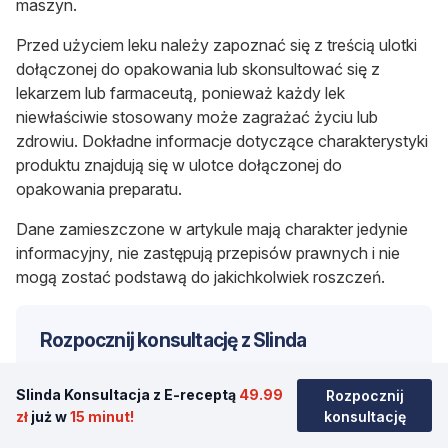
maszyn.
Przed użyciem leku należy zapoznać się z treścią ulotki
dołączonej do opakowania lub skonsultować się z
lekarzem lub farmaceutą, ponieważ każdy lek
niewłaściwie stosowany może zagrażać życiu lub
zdrowiu. Dokładne informacje dotyczące charakterystyki
produktu znajdują się w ulotce dołączonej do
opakowania preparatu.
Dane zamieszczone w artykule mają charakter jedynie
informacyjny, nie zastępują przepisów prawnych i nie
mogą zostać podstawą do jakichkolwiek roszczeń.
Rozpocznij konsultację z Slinda
Otrzymaj konsultację lekarską na ten lek bez
wychodzenia z domu.
Slinda Konsultacja z E-receptą
49.99
Rozpocznij
zł
już w
15 minut!
konsultację
Rozpocznij konsultację