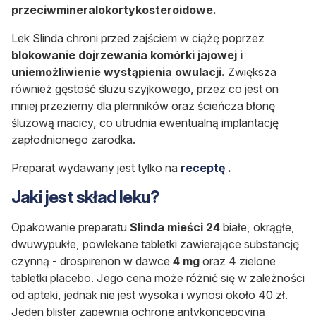
przeciwmineralokortykosteroidowe.
Lek Slinda chroni przed zajściem w ciążę poprzez
blokowanie dojrzewania komórki jajowej i
uniemożliwienie wystąpienia owulacji.
Zwiększa
również gęstość śluzu szyjkowego, przez co jest on
mniej przezierny dla plemników oraz ścieńcza błonę
śluzową macicy, co utrudnia ewentualną implantację
zapłodnionego zarodka.
Preparat wydawany jest tylko na
receptę
.
Jaki jest skład leku?
Opakowanie preparatu
Slinda mieści 24
białe, okrągłe,
dwuwypukłe, powlekane tabletki zawierające substancję
czynną - drospirenon w dawce
4 mg
oraz 4 zielone
tabletki placebo. Jego cena może różnić się w zależności
od apteki, jednak nie jest wysoka i wynosi około 40 zł.
Jeden blister zapewnia ochronę antykoncepcyjną