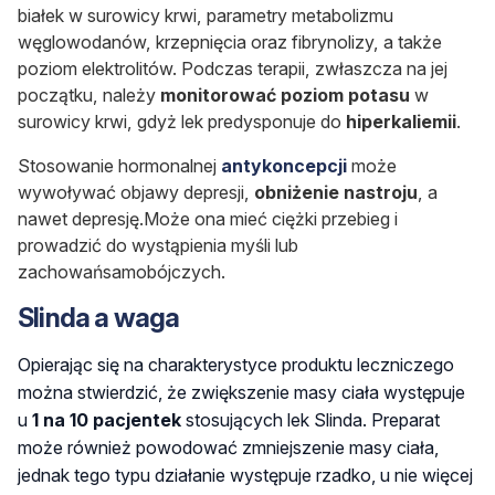
białek w surowicy krwi, parametry metabolizmu
węglowodanów, krzepnięcia oraz fibrynolizy, a także
poziom elektrolitów. Podczas terapii, zwłaszcza na jej
początku, należy
monitorować poziom potasu
w
surowicy krwi, gdyż lek predysponuje do
hiperkaliemii
.
Stosowanie hormonalnej
antykoncepcji
może
wywoływać objawy depresji,
obniżenie nastroju
, a
nawet depresję.Może ona mieć ciężki przebieg i
prowadzić do wystąpienia myśli lub
zachowań
samobójczych
.
Slinda a waga
Opierając się na charakterystyce produktu leczniczego
można stwierdzić, że zwiększenie masy ciała występuje
u
1 na 10 pacjentek
stosujących lek Slinda. Preparat
może również powodować zmniejszenie masy ciała,
jednak tego typu działanie występuje rzadko, u nie więcej