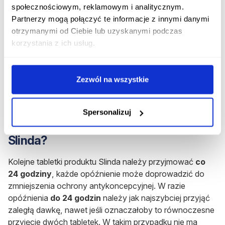
wykluczyć organiczną przyczynę oraz rozważyć
społecznościowym, reklamowym i analitycznym.
zastosowanie innej metody antykoncepcyjnej.
Partnerzy mogą połączyć te informacje z innymi danymi
otrzymanymi od Ciebie lub uzyskanymi podczas
korzystania z ich usług.
Rozpocznij konsultację z Slinda
Otrzymaj konsultację lekarską na ten lek bez
wychodzenia z domu.
Zezwól na wszystkie
Rozpocznij konsultację
Spersonalizuj
Co zrobić w razie pominięcia dawki leku
Slinda?
Kolejne tabletki produktu Slinda należy przyjmować
co
24 godziny
, każde opóźnienie może doprowadzić do
zmniejszenia ochrony antykoncepcyjnej. W razie
opóźnienia
do 24 godzin
należy jak najszybciej przyjąć
zaległą dawkę,
nawet jeśli oznaczałoby to równoczesne
przyjęcie dwóch tabletek
. W takim przypadku nie ma