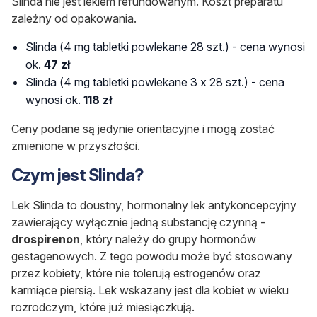
Slinda nie jest lekiem refundowanym. Koszt preparatu
zależny od opakowania.
Slinda (4 mg tabletki powlekane 28 szt.) - cena wynosi
ok.
47 zł
Slinda (4 mg tabletki powlekane 3 x 28 szt.) - cena
wynosi ok.
118 zł
Ceny podane są jedynie orientacyjne i mogą zostać
zmienione w przyszłości.
Czym jest Slinda?
Lek Slinda to doustny, hormonalny lek antykoncepcyjny
zawierający wyłącznie jedną substancję czynną -
drospirenon
, który należy do grupy hormonów
gestagenowych. Z tego powodu może być stosowany
przez kobiety, które nie tolerują estrogenów oraz
karmiące piersią. Lek wskazany jest dla kobiet w wieku
rozrodczym, które już miesiączkują.