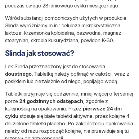
podczas całego 28-dniowego cyklu miesięcznego.
Wśród substancji pomocniczych użytych w produkcie
Slinda wyróżniamy m.in.: celuloza mikrokrystaliczna,
laktoza, krzemionka koloidalna, bezwodna, magnez
stearynian, skrobia kukurydziana, powidon K-30.
Slinda jak stosować?
Lek Slinda przeznaczony jest do stosowania
doustnego
. Tabletkę należy połknąć w całości, wraz z
posiłkiem lub niezależnie od niego, popijając wodą.
Tabletki przyjmuje się codziennie, mniej więcej o tej samej
porze
24 godzinnych odstępach
, zgodnie z
kolejnością na opakowaniu. Przez
pierwsze 24 dni
cyklu
stosuje się białe tabletki aktywne, przez kolejne 4
dni zielone tabletki placebo. Po zakończeniu opakowania
należy od razu rozpocząć kolejne, nie przewiduje się tu
przerwy od antykoncepcji.