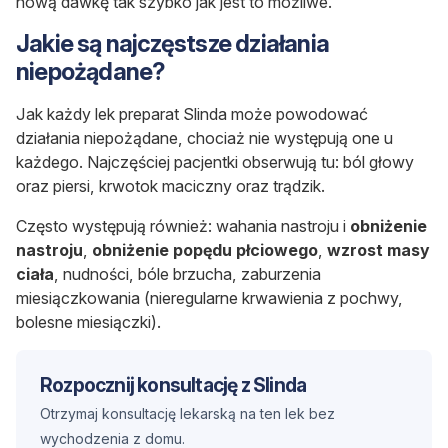
nową dawkę tak szybko jak jest to możliwe.
Jakie są najczęstsze działania
niepożądane?
Jak każdy lek preparat Slinda może powodować
działania niepożądane, chociaż nie występują one u
każdego. Najczęściej pacjentki obserwują tu: ból głowy
oraz piersi, krwotok maciczny oraz trądzik.
Często występują również: wahania nastroju i
obniżenie
nastroju
,
obniżenie popędu płciowego
,
wzrost masy
ciała
, nudności, bóle brzucha, zaburzenia
miesiączkowania (nieregularne krwawienia z pochwy,
bolesne miesiączki).
Rozpocznij konsultację z Slinda
Otrzymaj konsultację lekarską na ten lek bez
wychodzenia z domu.