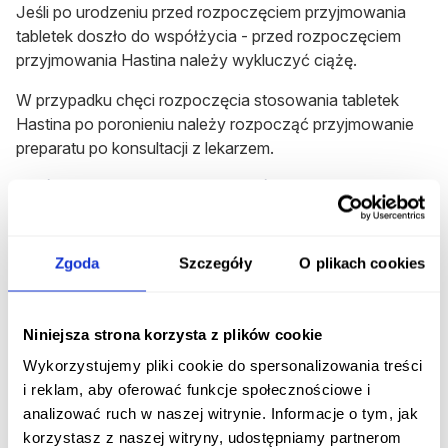
Jeśli po urodzeniu przed rozpoczęciem przyjmowania
tabletek doszło do współżycia - przed rozpoczęciem
przyjmowania Hastina należy wykluczyć ciążę.
W przypadku chęci rozpoczęcia stosowania tabletek
Hastina po poronieniu należy rozpocząć przyjmowanie
preparatu po konsultacji z lekarzem.
Objawy przedawkowania
W przypadku przyjęcia większej ilości tabletek może
dojść do nudności, wymiotów, a u młodych osób
Zgoda
Szczegóły
O plikach cookies
również do krwawień z dróg rodnych. Nie ma doniesień
na temat ciężkich następstw.
Niniejsza strona korzysta z plików cookie
W przypadku przyjęcia większej ilości tabletek lub ich
Wykorzystujemy pliki cookie do spersonalizowania treści
omyłkowego przyjęcia przez dziecko należy
i reklam, aby oferować funkcje społecznościowe i
skontaktować się z lekarzem lub farmaceutą.
analizować ruch w naszej witrynie. Informacje o tym, jak
korzystasz z naszej witryny, udostępniamy partnerom