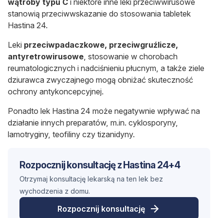
wątroby typu C
i niektóre inne leki przeciwwirusowe
stanowią przeciwwskazanie do stosowania tabletek
Hastina 24.
Leki
przeciwpadaczkowe, przeciwgruźlicze,
antyretrowirusowe
, stosowanie w chorobach
reumatologicznych i nadciśnieniu płucnym, a także ziele
dziurawca zwyczajnego mogą obniżać skuteczność
ochrony antykoncepcyjnej.
Ponadto lek Hastina 24 może negatywnie wpływać na
działanie innych preparatów, m.in. cyklosporyny,
lamotryginy, teofiliny czy tizanidyny.
Rozpocznij konsultację z Hastina 24+4
Otrzymaj konsultację lekarską na ten lek bez
wychodzenia z domu.
Rozpocznij konsultację