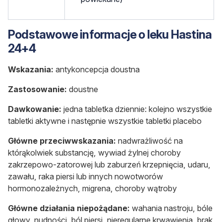
Podstawowe informacje o leku Hastina
24+4
Wskazania:
antykoncepcja doustna
Zastosowanie:
doustne
Dawkowanie:
jedna tabletka dziennie: kolejno wszystkie
tabletki aktywne i następnie wszystkie tabletki placebo
Główne przeciwwskazania:
nadwrażliwość na
którąkolwiek substancję, wywiad żylnej choroby
zakrzepowo-zatorowej lub zaburzeń krzepnięcia, udaru,
zawału, raka piersi lub innych nowotworów
hormonozależnych, migrena, choroby wątroby
Główne działania niepożądane:
wahania nastroju, bóle
głowy, nudności, ból piersi, nieregularne krwawienia, brak