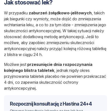
Jak stosować lek?
W przypadku
zaburzeń żołądkowo-jelitowych
, takich
jak biegunki czy wymioty, może dojść do zmniejszenia
wchłaniania leku, a co to za tym idzie - zmniejszenia jego
skuteczności antykoncepcyjnej. W takiej sytuacji należy
stosować dodatkową metodę antykoncepcji. Jeśli to
możliwe, aby zapobiec zmniejszeniu skuteczności
antykoncepcyjnej należy przyjąć kolejną różową tabletkę
z blistra w ciągu 24 h.
Możliwe jest
przesunięcie dnia rozpoczynania
kolejnego blistra tabletek
, jednak nigdy okres
przyjmowania tabletek placebo nie powinien przekraczać
4 dni, co zapewnia skuteczność ochrony
antykoncepcyjnej.
Rozpocznij konsultację z Hastina 24+4
Otrzymaj konsultację lekarską na ten lek bez