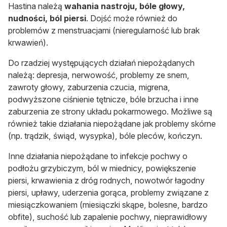
Hastina należą
wahania nastroju, bóle głowy,
nudności, ból piersi
. Dojść może również do
problemów z menstruacjami (nieregularność lub brak
krwawień).
Do rzadziej występujących działań niepożądanych
należą: depresja, nerwowość, problemy ze snem,
zawroty głowy, zaburzenia czucia, migrena,
podwyższone ciśnienie tętnicze, bóle brzucha i inne
zaburzenia ze strony układu pokarmowego. Możliwe są
również takie działania niepożądane jak problemy skórne
(np. trądzik, świąd, wysypka), bóle pleców, kończyn.
Inne działania niepożądane to infekcje pochwy o
podłożu grzybiczym, ból w miednicy, powiększenie
piersi, krwawienia z dróg rodnych, nowotwór łagodny
piersi, upławy, uderzenia gorąca, problemy związane z
miesiączkowaniem (miesiączki skąpe, bolesne, bardzo
obfite), suchość lub zapalenie pochwy, nieprawidłowy