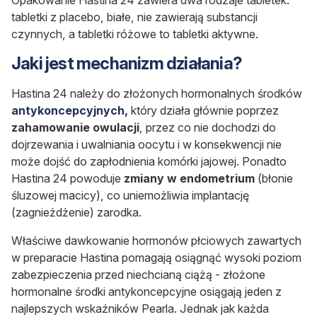
Opakowanie Hastina 24 zawiera dwa rodzaje tabletek:
tabletki z placebo, białe, nie zawierają substancji
czynnych, a tabletki różowe to tabletki aktywne.
Jaki jest mechanizm działania?
Hastina 24 należy do złożonych hormonalnych środków
antykoncepcyjnych,
który działa głównie poprzez
zahamowanie owulacji
, przez co nie dochodzi do
dojrzewania i uwalniania oocytu i w konsekwencji nie
może dojść do zapłodnienia komórki jajowej. Ponadto
Hastina 24 powoduje
zmiany w endometrium
(błonie
śluzowej macicy), co uniemożliwia implantację
(zagnieżdżenie) zarodka.
Właściwe dawkowanie hormonów płciowych zawartych
w preparacie Hastina pomagają osiągnąć wysoki poziom
zabezpieczenia przed niechcianą ciążą - złożone
hormonalne środki antykoncepcyjne osiągają jeden z
najlepszych wskaźników Pearla. Jednak jak każda