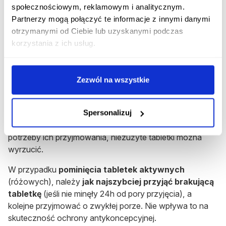
Rozpocznij konsultację z Hastina 24+4
społecznościowym, reklamowym i analitycznym.
Otrzymaj konsultację lekarską na ten lek bez
Partnerzy mogą połączyć te informacje z innymi danymi
wychodzenia z domu.
otrzymanymi od Ciebie lub uzyskanymi podczas
korzystania z ich usług.
Rozpocznij konsultację
Pominięcie dawki preparatu Hastina
Zezwól na wszystkie
Tabletki placebo
(białe) to tabletki, których pominięcie
nie wpływa na skuteczność antykoncepcyjną preparatu.
Spersonalizuj
W przypadku pominięcia jednej z tabletek placebo nie ma
potrzeby ich przyjmowania, niezużyte tabletki można
wyrzucić.
W przypadku
pominięcia tabletek aktywnych
(różowych), należy
jak najszybciej przyjąć brakującą
tabletkę
(jeśli nie minęły 24h od pory przyjęcia), a
kolejne przyjmować o zwykłej porze. Nie wpływa to na
skuteczność ochrony antykoncepcyjnej.